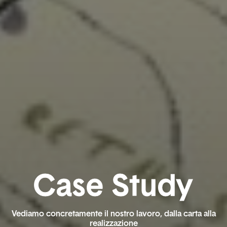
C
a
s
e
S
t
u
d
y
Vediamo concretamente il nostro lavoro, dalla carta alla
realizzazione