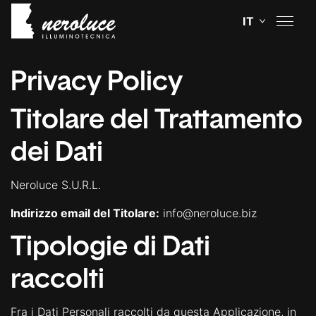
Privacy Policy
About
Illuminotecnica
Titolare del Trattamento
Innovazione
dei Dati
Metodo
Neroluce S.U.R.L.
Case Study
Indirizzo email del Titolare:
info@neroluce.biz
Tipologie di Dati
Prodotti Custom
raccolti
Portfolio
Fra i Dati Personali raccolti da questa Applicazione, in